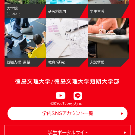
大学院
研究科案内
学生生活
について
就職支援・進路
教育/研究
入試情報
徳島文理大学/徳島文理大学短期大学部
公式YouTube
公式LINE
学内SNSアカウント一覧
学生ポータルサイト