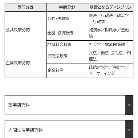
専門分野
学問分野
基礎となるディシプリン
憲法／行政法／政治学
公共・法政策
／行政学
公共政策分野
経済学／財政学／金融
金融・経済政策
論
地域社会政策
社会学／家族関係論
民法／商法・会社法／倒
民商法政策
産法
企業政策分野
政策経営学／会計学／
企業経営
マーケティング
薬学研究科
人間生活学研究科