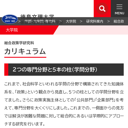
MENU
ホーム
学部・大学院・専攻科
大学院
研究科案内
総合政策
大学院
総合政策学研究科
カリキュラム
２つの専門分野と５本の柱（学問分野）
これまで、社会科学といわれる学問の分野で構築されてきた知識体
系を、「政策」という観点から見直し、５つの柱としての学問分野を立
てました。さらに政策実施主体としての「公共部門」「企業部門」を考
えて、専門分野を大くくりにしました。これまでの、一側面からの見方
では解決が困難な問題に対して総合的にあるいは学際的にアプロー
チする研究を行います。