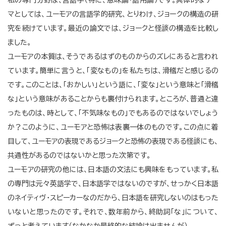
私の専門分野は、言語学（特に、意味論・語用論）です。具体的なテー
マとしては、ユーモアの言語学的研究、とりわけ、ジョークの構造の研
究を続けています。最近の論文では、ジョークと怪談の構造を比較し
ました。
ユーモアの本質は、そうであるはずのものからのズレにあると言われ
ています。簡単に言うと、「変なもの」を私たちは、滑稽だと感じるの
です。このことは、「おかしい」という語に、「変な」という意味と「滑稽
な」という意味があることからも裏付けられます。ところが、普通と違
ったものは、時として、「不気味なもの」でもあるのではないでしょう
か？このように、ユーモアと恐怖は表裏一体のものです。この点に着
目して、ユーモアの表現であるジョークと恐怖の表現である怪談にも、
共通性があるのではないかと思った次第です。
ユーモアの研究の他には、日本語の文法にも興味をもっています。私
の専門は元々英語学で、日本語学ではないのですが、せっかく日本語
のネイティヴ・スピーカーなのだから、日本語を研究しないのはもった
いないと思ったのです。それで、数年前から、終助詞「な」について、