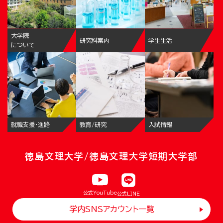
大学院
研究科案内
学生生活
について
就職支援・進路
教育/研究
入試情報
徳島文理大学/徳島文理大学短期大学部
公式YouTube
公式LINE
学内SNSアカウント一覧