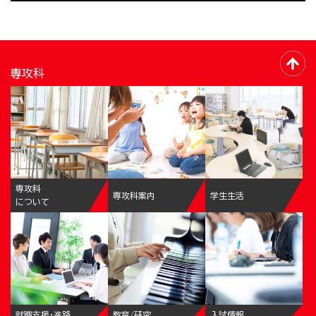
専攻科
専攻科
専攻科案内
学生生活
について
就職支援・進路
教育/研究
入試情報