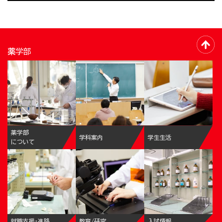
薬学部
薬学部
学科案内
学生生活
について
就職支援・進路
教育/研究
入試情報