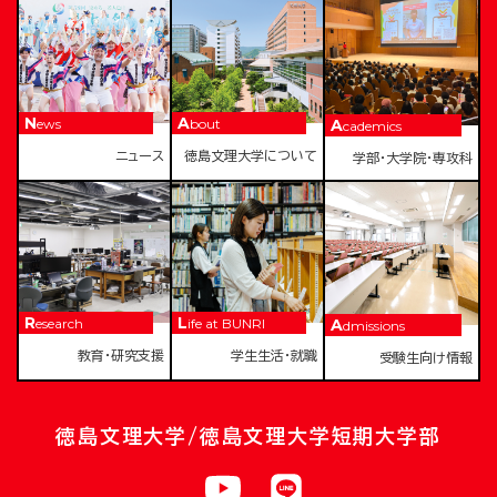
News
About
Academics
ニュース
徳島文理大学について
学部・大学院・専攻科
Research
Life at BUNRI
Admissions
教育・研究支援
学生生活・就職
受験生向け情報
徳島文理大学/徳島文理大学短期大学部