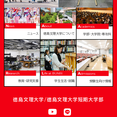
News
About
Academics
ニュース
徳島文理大学について
学部・大学院・専攻科
Research
Life at BUNRI
Admissions
教育・研究支援
学生生活・就職
受験生向け情報
徳島文理大学/徳島文理大学短期大学部