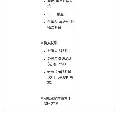
面接・集団討論対
策
マナー講座
各学科・専攻別 就
職説明会
模擬試験
就職能力試験
公務員模擬試験
（初級・上級）
教員採用試験模
試（年間複数回実
施）
就職試験対策集中
講座（有料）