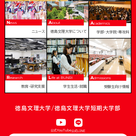
News
About
Academics
ニュース
徳島文理大学について
学部・大学院・専攻科
Research
Life at BUNRI
Admissions
教育・研究支援
学生生活・就職
受験生向け情報
徳島文理大学/徳島文理大学短期大学部
公式YouTube
公式LINE