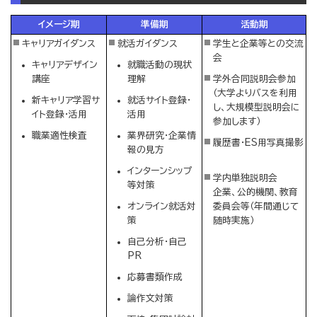
イメージ期
準備期
活動期
キャリアガイダンス
就活ガイダンス
学生と企業等との交流
会
キャリアデザイン
就職活動の現状
講座
理解
学外合同説明会参加
（大学よりバスを利用
新キャリア学習サ
就活サイト登録・
し、大規模型説明会に
イト登録・活用
活用
参加します）
職業適性検査
業界研究・企業情
履歴書・ES用写真撮影
報の見方
インターンシップ
学内単独説明会
等対策
企業、公的機関、教育
オンライン就活対
委員会等（年間通じて
策
随時実施）
自己分析・自己
PR
応募書類作成
論作文対策