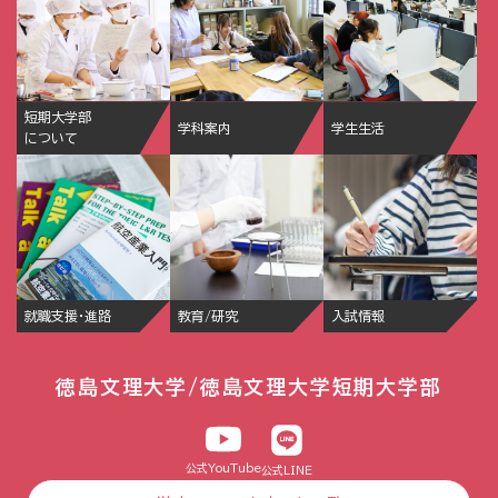
短期大学部
学科案内
学生生活
について
就職支援・進路
教育/研究
入試情報
徳島文理大学/徳島文理大学短期大学部
公式YouTube
公式LINE