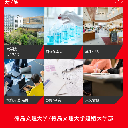
大学院
大学院
研究科案内
学生生活
について
就職支援・進路
教育/研究
入試情報
徳島文理大学/徳島文理大学短期大学部