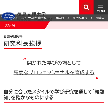
MENU
ホーム
学部・大学院・専攻科
大学院
研究科案内
看護学研
大学院
看護学研究科
研究科長挨拶
開かれた学びの場として
高度なプロフェッショナルを育成する
自分に合ったスタイルで学び研究を通して「経験
知」を確かなものにする