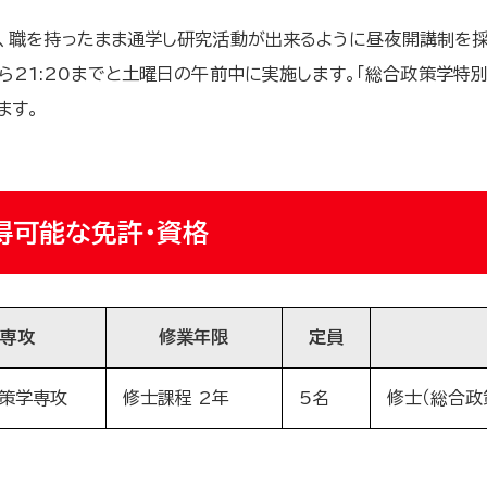
、職を持ったまま通学し研究活動が出来るように昼夜開講制を採
0から21:20までと土曜日の午前中に実施します。「総合政策学特
ます。
得可能な免許・資格
専攻
修業年限
定員
策学専攻
修士課程 2年
5名
修士（総合政