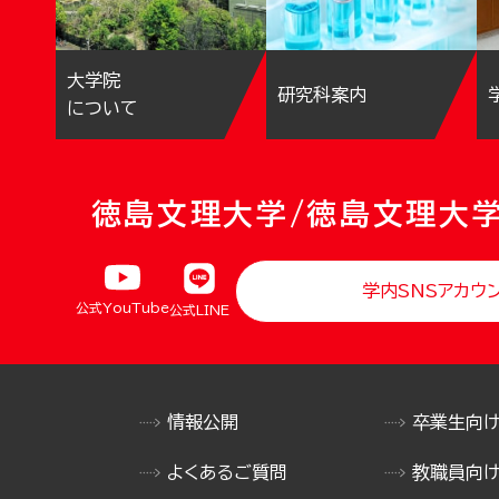
大学院
研究科案内
について
徳島文理大学/徳島文理大
学内SNSアカウ
公式YouTube
公式LINE
情報公開
卒業生向
よくあるご質問
教職員向