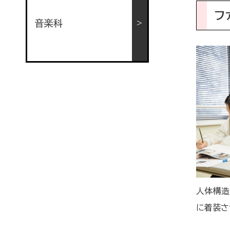
フ
音楽科
人体構造
に着装さ