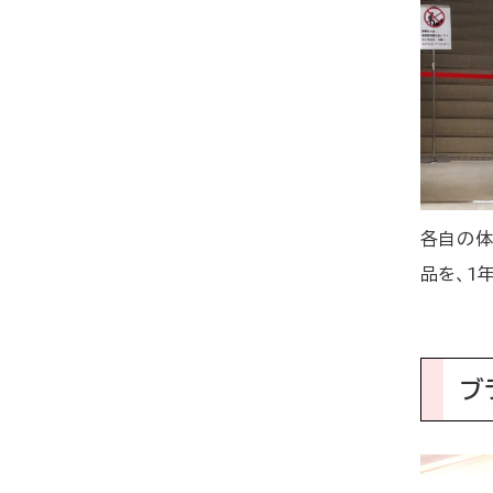
各自の体
品を、1
ブ