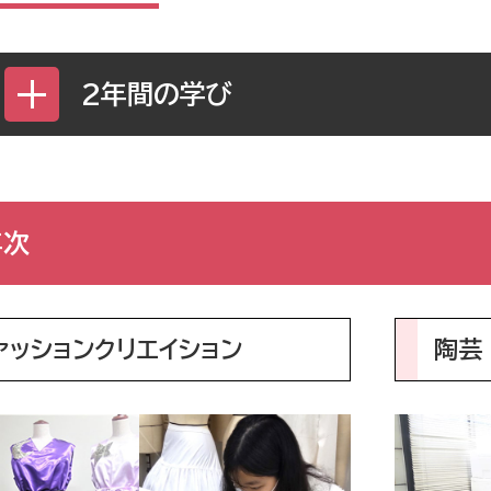
2年間の学び
年次
ァッションクリエイション
陶芸