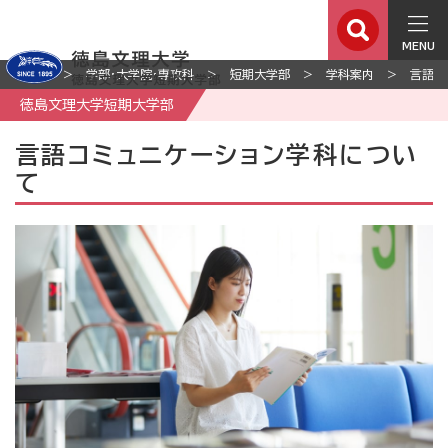
MENU
ホーム
学部・大学院・専攻科
短期大学部
学科案内
言語コ
徳島文理大学短期大学部
言語コミュニケーション学科につい
て