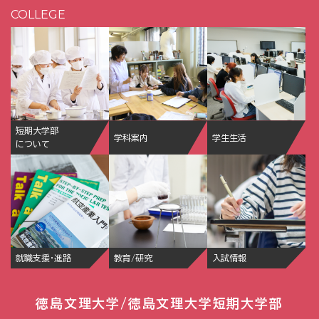
COLLEGE
短期大学部
学科案内
学生生活
について
就職支援・進路
教育/研究
入試情報
徳島文理大学/徳島文理大学短期大学部