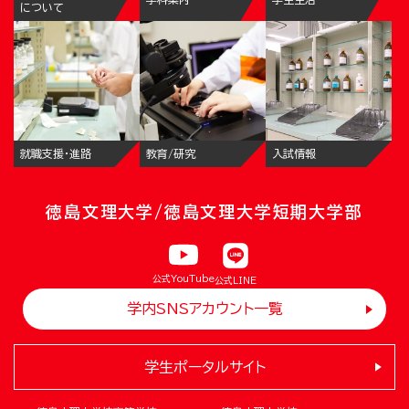
について
就職支援・進路
教育/研究
入試情報
徳島文理大学/徳島文理大学短期大学部
公式YouTube
公式LINE
学内SNSアカウント一覧
学生ポータルサイト