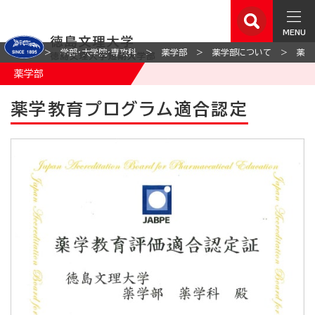
MENU
ホーム
学部・大学院・専攻科
薬学部
薬学部について
薬学
薬学部
薬学教育プログラム適合認定