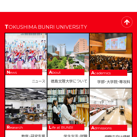
TOKUSHIMA BUNRI UNIVERSITY
News
About
Academics
ニュース
徳島文理大学について
学部・大学院・専攻科
Research
Life at BUNRI
Admissions
教育・研究支援
学生生活・就職
受験生向け情報