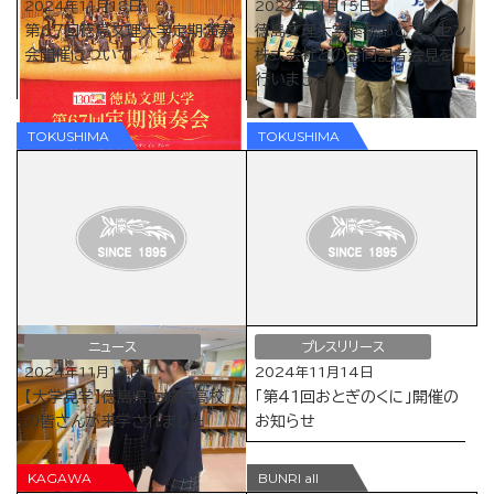
2024年11月18日
2024年11月15日
第67回徳島文理大学定期演奏
徳島文理大学薬学部とブンセン
会開催について
株式会社との合同記者会見を
行いました
ニュース
プレスリリース
2024年11月14日
2024年11月14日
【大学見学】徳島県立城西高校
「第41回おとぎのくに」開催の
の皆さんが来学されました
お知らせ