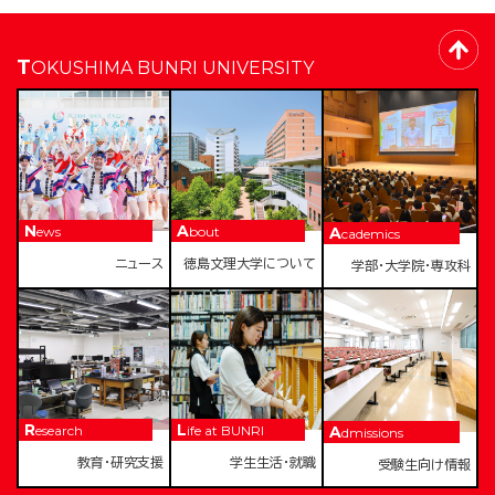
TOKUSHIMA BUNRI UNIVERSITY
News
About
Academics
ニュース
徳島文理大学について
学部・大学院・専攻科
Research
Life at BUNRI
Admissions
教育・研究支援
学生生活・就職
受験生向け情報