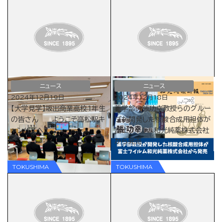
ニュース
ニュース
2024年12月19日
2024年12月18日
【大学見学】坂出商業高校1年生
薬学部の張功幸教授らのグルー
の皆さん ようこそ高松駅キ
プが開発した核酸合成用担体が
ャンパスへ！
富士フイルム和光純薬株式会社
から発売