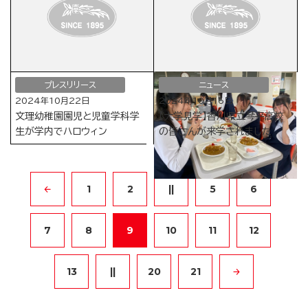
プレスリリース
ニュース
2024年10月22日
2024年10月16日
文理幼稚園園児と児童学科学
【大学見学】香川県立琴平高校
生が学内でハロウィン
の皆さんが来学されました
1
2
||
5
6
7
8
9
10
11
12
13
||
20
21