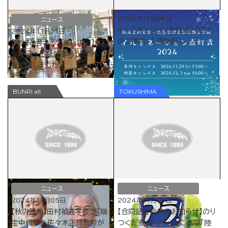
2024年11月06日
ニュース
イルミネーション点灯式2024
2024年11月11日
のご案内（入場無料）
【地域と考えるSDGs講座】「つ
ながろう！ひびきあうせかい」
を開催しました。
ニュース
ニュース
2024年11月05日
2024年11月01日
【秋の叙勲】田村禎通学長が「瑞
【合同記者会見のお知らせ】のり
宝中綬章」、佐々木正博教授が
つくだ煮の「アラ！」に本学「陸