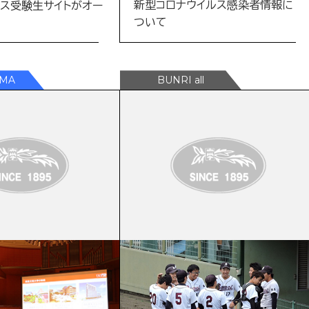
新型コロナウイルス感染者情報に
ス受験生サイトがオー
ついて
2022年10月19日
2022年10月14日
ニュース
香川県立琴平高等学校
準硬式野球部 秋季大会V 四国3
来学しました
冠達成！