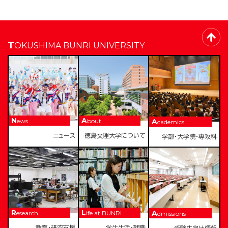
TOKUSHIMA BUNRI UNIVERSITY
News
About
Academics
ニュース
徳島文理大学について
学部・大学院・専攻科
Research
Life at BUNRI
Admissions
教育・研究支援
学生生活・就職