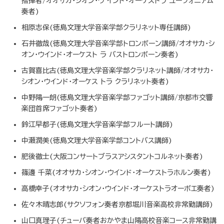
指揮者/オオサカ・シオン・ウ インド・オーケストラ ユーフォニアム
奏者)
相原志保(徳島文理大学音楽学部クラリネット専任講師)
石井徹哉(徳島文理大学音楽学部トロンボーン講師/オオサカ・シ
オン・ウインド・オーケスト ラ バストロンボーン奏者)
古賀喜比古(徳島文理大学音楽学部クラリネット講師/オオサカ・
シオン・ウインド・オーケス トラ クラリネット奏者)
中野陽一朗(徳島文理大学音楽学部ファゴット講師/京都市交響
楽団首席ファゴット奏者)
鈴江早都子(徳島文理大学音楽学部フルート講師)
中瀬潤美(徳島文理大学音楽学部コントバス講師)
肥後徹士(大阪コンサートブラスアシスタントコルネット奏者)
篠邊 千菜(オオサカ・シオン・ウインド・オーケストラホルン奏者)
高橋幸子(オオサカ・シオン・ウインド・オーケストラオーボエ奏者)
佐々木晴志郎(サクソフォン奏者京都堀川音楽高校非常勤講師)
山口真理子(チューバ奏者おかやま山陽高校音楽コース非常勤講