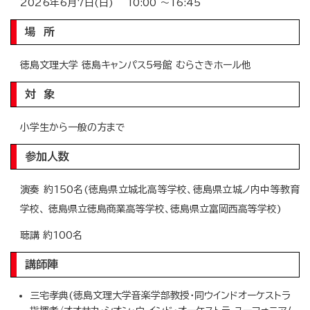
2026年6月7日(日) 10:00 ～16:45
場 所
徳島文理大学 徳島キャンパス5号館 むらさきホール他
対 象
小学生から一般の方まで
参加人数
演奏 約150名(徳島県立城北高等学校、徳島県立城ノ内中等教育
学校、 徳島県立徳島商業高等学校、徳島県立富岡西高等学校)
聴講 約100名
講師陣
三宅孝典(徳島文理大学音楽学部教授・同ウインドオーケストラ