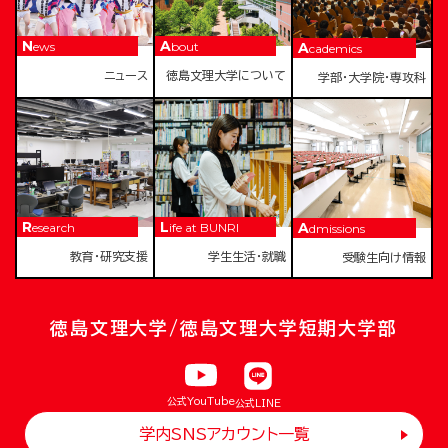
News
About
Academics
ニュース
徳島文理大学について
学部・大学院・専攻科
Research
Life at BUNRI
Admissions
教育・研究支援
学生生活・就職
受験生向け情報
徳島文理大学/徳島文理大学短期大学部
公式YouTube
公式LINE
学内SNSアカウント一覧