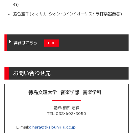
師)
落合空千(オオサカ・シオン・ウインドオーケストラ打楽器奏者)
詳細はこちら
お問い合わせ先
徳島文理大学 音楽学部 音楽学科
講師：相原 志保
TEL
：088-602-8050
E-mail:
aihara@tks.bunri-u.ac.jp