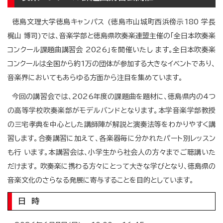
徳島文理大学徳島キャンパス (徳島市山城町西浜傍示180 学長
梶山 博司)では、音楽学部と徳島県吹奏楽連盟主催の「全日本吹奏楽
コンクール課題曲講習会 2026」を開催いたし ます。全日本吹奏楽
コンクールは全国から約1万の団体が参加する大きなイベントであり、
音楽界においてもあらゆる方面から注目を集めています。
今回の講習会では、2026年度の課題曲を題材に、徳島県内の4つ
の高等学校吹奏楽部がモデルバンドとなります。本学音楽学部教授
の三宅孝典を中心とした講師陣が解説と演奏法等をわかりやすく講
習します。合奏講習に加えて、各楽器毎に分かれたパート別レッスン
も行 います。本講習会は、小学生から社会人の方々までご聴講いた
だけます。 吹奏楽に携わる方々にとって大きな学びとなり、徳島県の
音楽文化のさらなる発展に寄与することを目的としています。
日 時