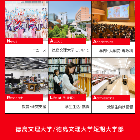
News
About
Academics
ニュース
徳島文理大学について
学部・大学院・専攻科
Research
Life at BUNRI
Admissions
教育・研究支援
学生生活・就職
受験生向け情報
徳島文理大学/徳島文理大学短期大学部