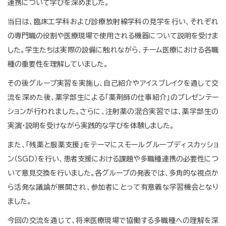
連携について学びを深めました。
当日は、臨床工学科および診療放射線学科の見学を行い、それぞれ
の専門職の役割や医療現場で使用される機器について説明を受けま
した。学生たちは実際の設備に触れながら、チーム医療における各職
種の重要性を理解していました。
その後グループ実習を実施し、自己紹介やアイスブレイクを通して交
流を深めた後、薬学部生による「薬剤師の仕事紹介」のプレゼンテー
ションが行われました。さらに、注射薬の混合実習では、薬学部生の
実演・説明を受けながら実践的な学びを体験しました。
また、「残薬と服薬支援」をテーマにスモールグループディスカッショ
ン（SGD）を行い、患者支援における課題や多職種連携の必要性につ
いて意見交換を行いました。各グループの発表では、多角的な視点か
ら活発な議論が展開され、参加者にとって有意義な学習機会となり
ました。
今回の交流を通じて、将来医療現場で協働する多職種への理解を深