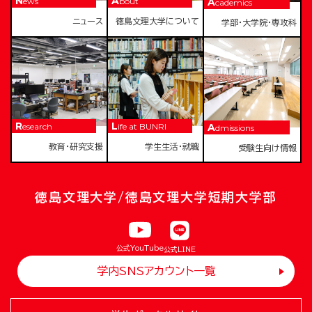
News
About
Academics
ニュース
徳島文理大学について
学部・大学院・専攻科
Research
Life at BUNRI
Admissions
教育・研究支援
学生生活・就職
受験生向け情報
徳島文理大学/徳島文理大学短期大学部
公式YouTube
公式LINE
学内SNSアカウント一覧