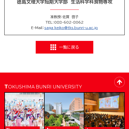
徳島文理大学短期大学部 生活科学科食物専攻
准教授：佐賀 啓子
TEL
：088-602-8062
E-Mail
：
saga_keiko@tks.bunri-u.ac.jp
一覧に戻る
TOKUSHIMA BUNRI UNIVERSITY