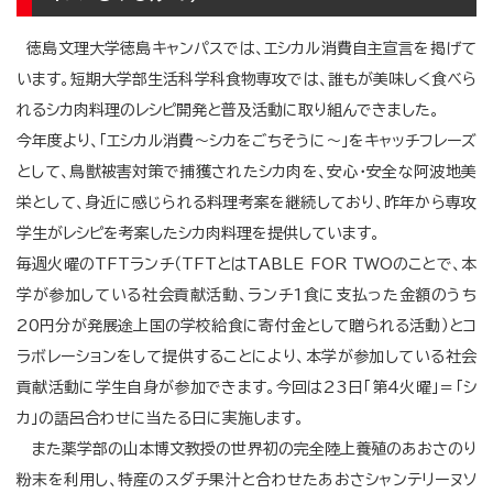
徳島文理大学徳島キャンパスでは、エシカル消費自主宣言を掲げて
います。短期大学部生活科学科食物専攻では、誰もが美味しく食べら
れるシカ肉料理のレシピ開発と普及活動に取り組んできました。
今年度より、「エシカル消費～シカをごちそうに～」をキャッチフレーズ
として、鳥獣被害対策で捕獲されたシカ肉を、安心・安全な阿波地美
栄として、身近に感じられる料理考案を継続しており、昨年から専攻
学生がレシピを考案したシカ肉料理を提供しています。
毎週火曜のTFTランチ（TFTとはTABLE FOR TWOのことで、本
学が参加している社会貢献活動、ランチ1食に支払った金額のうち
20円分が発展途上国の学校給食に寄付金として贈られる活動）とコ
ラボレーションをして提供することにより、本学が参加している社会
貢献活動に学生自身が参加できます。今回は23日「第4火曜」＝「シ
カ」の語呂合わせに当たる日に実施します。
また薬学部の山本博文教授の世界初の完全陸上養殖のあおさのり
粉末を利用し、特産のスダチ果汁と合わせたあおさシャンテリーヌソ