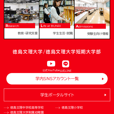
Research
Life at BUNRI
Admissions
教育・研究支援
学生生活・就職
受験生向け情報
徳島文理大学/徳島文理大学短期大学部
公式YouTube
公式LINE
学内SNSアカウント一覧
学生ポータルサイト
徳島文理中学校
高等学校
徳島文理小学校
徳島文理大学
附属幼稚園