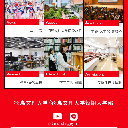
News
About
Academics
ニュース
徳島文理大学について
学部・大学院・専攻科
Research
Life at BUNRI
Admissions
教育・研究支援
学生生活・就職
受験生向け情報
徳島文理大学/徳島文理大学短期大学部
公式YouTube
公式LINE