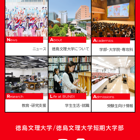
News
About
Academics
ニュース
徳島文理大学について
学部・大学院・専攻科
Research
Life at BUNRI
Admissions
教育・研究支援
学生生活・就職
受験生向け情報
徳島文理大学/徳島文理大学短期大学部