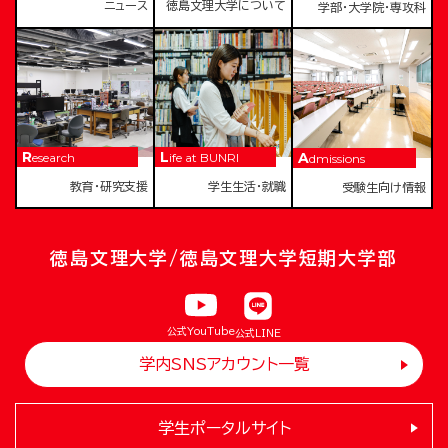
ニュース
徳島文理大学について
学部・大学院・専攻科
Research
Life at BUNRI
Admissions
教育・研究支援
学生生活・就職
受験生向け情報
徳島文理大学/徳島文理大学短期大学部
公式YouTube
公式LINE
学内SNSアカウント一覧
学生ポータルサイト