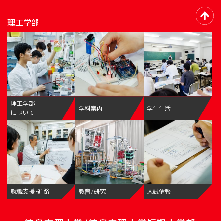
理工学部
理工学部
学科案内
学生生活
について
就職支援・進路
教育/研究
入試情報