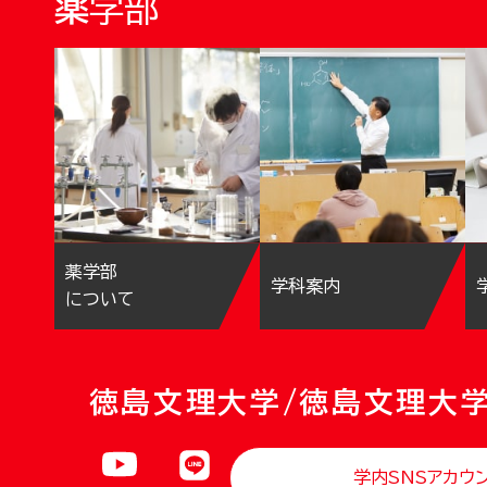
薬学部
薬学部
学科案内
について
徳島文理大学/徳島文理大
学内SNSアカウ