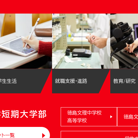
学生生活
就職支援・進路
教育/研究
学短期大学部
徳島文理中学校
徳島
高等学校
ント一覧