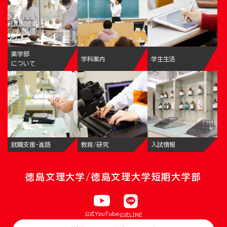
薬学部
学科案内
学生生活
について
就職支援・進路
教育/研究
入試情報
徳島文理大学/徳島文理大学短期大学部
公式YouTube
公式LINE