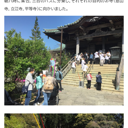
朝八時に集合，三台のバスに分乗し，それぞれの目的のお寺（恩山
寺，立江寺，平等寺）に向かいました。