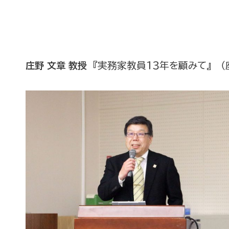
庄野 文章 教授
『実務家教員１３年を顧みて』 （座