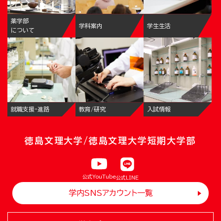
薬学部
学科案内
学生生活
について
就職支援・進路
教育/研究
入試情報
徳島文理大学/徳島文理大学短期大学部
公式YouTube
公式LINE
学内SNSアカウント一覧