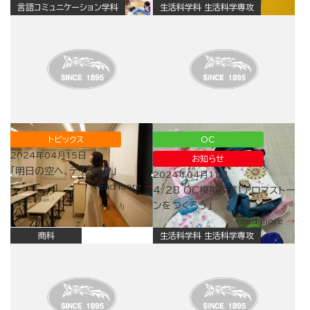
言語コミュニケーション学科
生活科学科 生活科学専攻
トピックス
OC
2024年04月15日
お知らせ
「明日の空へ、テイクオフ」
2024年04月11日
read more
4/28 OC模擬授業「アロマストー
ンをつくろう」
read more
商科
生活科学科 生活科学専攻