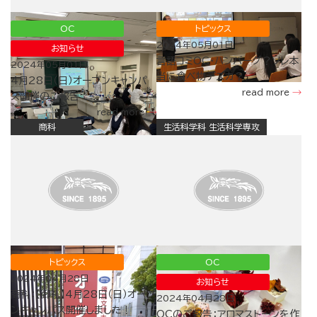
OC
トピックス
2024年05月01日
お知らせ
言語コミOC・ハンバーグ？ソレ本
2024年05月01日
当に食べ物デスカ？
4月28日（日）オープンキャンパ
read more
ス開催のご報告
read more
商科
生活科学科 生活科学専攻
トピックス
OC
2024年04月28日
お知らせ
商科：【御礼】4月28日（日）オープ
2024年04月28日
ンキャンパス開催しました！
OCのご報告：アロマストーンを作