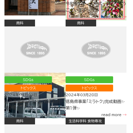
read more
令和6年度 入学式～おめでとう
ございます～
read more
商科
商科
SDGs
SDGs
トピックス
トピックス
2024年04月01日
2024年03月28日
徳島県事業「ミラトク」完成動画✨
徳島県事業「ミラトク」完成動画✨
第2弾✨
第１弾✨
read more
read more
商科
生活科学科 食物専攻