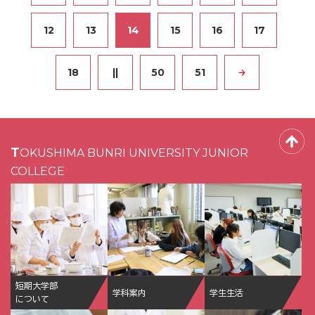
12
13
14
15
16
17
18
||
50
51
TOKUSHIMA BUNRI UNIVERSITY JUNIOR
COLLEGE
短期大学部
学科案内
学生生活
について