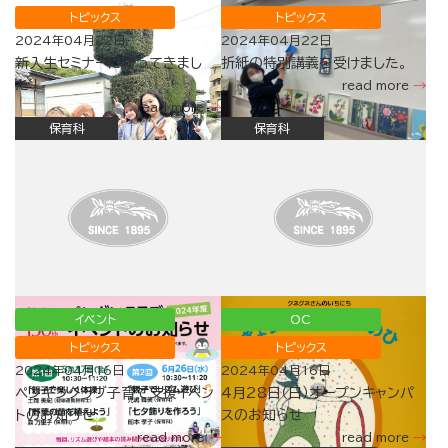
トピックス
トピックス
2024年04月22日
2024年04月22日
新入生セミナーに行ってきまし
折紙の特別講義を受けました。
た！
read more
read more
保育科
保育科
イベント
OC
トピックス
トピックス
2024年04月16日
2024年04月16日
ペンギンクラブ子育て支援イベン
4月28日（日）オープンキャンパ
トのお知らせ
スのお知らせ
read more
read more