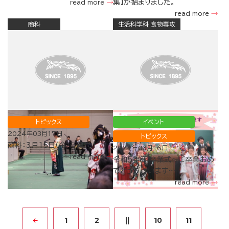
集】が始まりました。
read more
read more
商科
生活科学科 食物専攻
トピックス
イベント
2024年03月17日
トピックス
商科：3月15日（金）卒業式！
2024年03月16日
read more
令和５年度 卒業式～ご卒業おめ
でとうございます～
read more
1
2
||
10
11