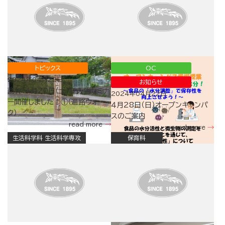
トピックス
OC
2024年04月22日
お知らせ
商科：4月20日（土）新入生セミナ
2024年04月22日
ー開催しました！①（遍路ウォー
４月28日（日）オープンキャンパ
ク）
スのご案内
read more
read more
生活科学科 生活科学専攻
保育科