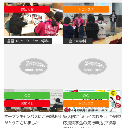
お知らせ
トピックス
2024年03月21日
2024年03月21日
OCのご報告：オリジナル巾着ポ
商科：【御礼】3月20日、オープン
ーチ
キャンパス開催しました！
read more
read more
言語コミュニケーション学科
全ての学科
OC
OC
お知らせ
トピックス
2024年03月20日
2024年03月19日
オープンキャンパスにご来場あり
短大限定「ミライのわたし」予約型
がとうございました
応援奨学金の先行申込【2次募