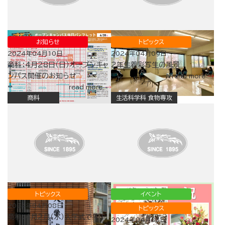
お知らせ
トピックス
2024年04月10日
2024年04月09日
商科：4月28日（日）オープンキャ
2年生着彩写生の風景
ンパス開催のお知らせ
read more
read more
商科
生活科学科 食物専攻
トピックス
イベント
2024年04月08日
トピックス
商科：4月2月（水）入学式です！
2024年04月03日