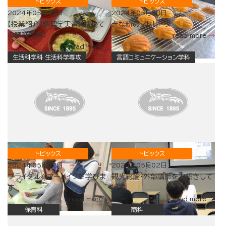
トピックス
トピックス
2024年05月08日
2024年05月08日
【授業紹介】調理学実習Ⅰ（初めて
きな粉のマドレーヌ
の調理実習）
read more
read more
生活科学科 生活科学専攻
言語コミュニケーション学科
トピックス
トピックス
2024年05月02日
2024年05月02日
ブライダルヘアーメイクを学びま
観光総論・外部講師をお招きして
す
授業
read more
read more
保育科
商科