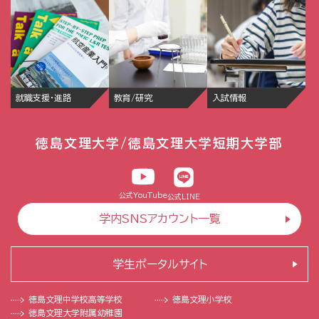
就職支援・進路
教育/研究
入試情報
徳島文理大学/徳島文理大学短期大学部
公式YouTube
公式LINE
学内SNSアカウント一覧
学生ポータルサイト
徳島文理中学校
高等学校
徳島文理小学校
徳島文理大学
附属幼稚園