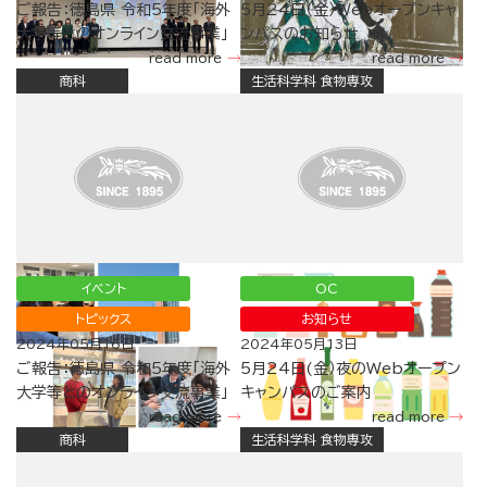
ご報告：徳島県 令和5年度「海外
5月24日（金）Webオープンキャ
大学等とのオンライン交流事業」
ンパスのお知らせ
read more
read more
商科
生活科学科 食物専攻
イベント
OC
トピックス
お知らせ
2024年05月16日
2024年05月13日
ご報告：徳島県 令和5年度「海外
5月24日(金）夜のWebオープン
大学等とのオンライン交流事業」
キャンパスのご案内
read more
read more
商科
生活科学科 食物専攻