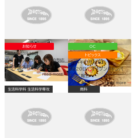
お知らせ
OC
2024年03月26日
トピックス
商科：「ミライのわたし」予約型応
2024年03月22日
援奨学金先行申込受付中！
３月20日 オープンキャンパ
read more
ス ご報告
read more
生活科学科 生活科学専攻
商科