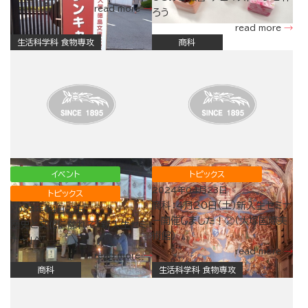
read more
ろう
read more
生活科学科 食物専攻
商科
イベント
トピックス
2024年04月23日
トピックス
商科：4月20日（土）新入生セミナ
2024年04月23日
ー開催しました！②（大塚国際美
歴史と文化に触れて「新入生セミ
術館）
ナー」へ
read more
read more
商科
生活科学科 食物専攻