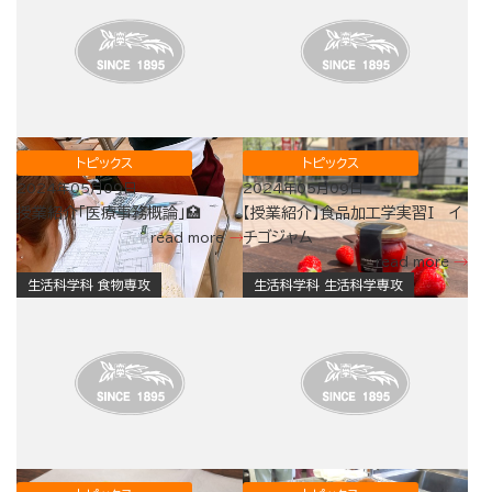
トピックス
トピックス
2024年05月09日
2024年05月09日
授業紹介「医療事務概論」🏥
【授業紹介】食品加工学実習I イ
チゴジャム
read more
read more
生活科学科 食物専攻
生活科学科 生活科学専攻