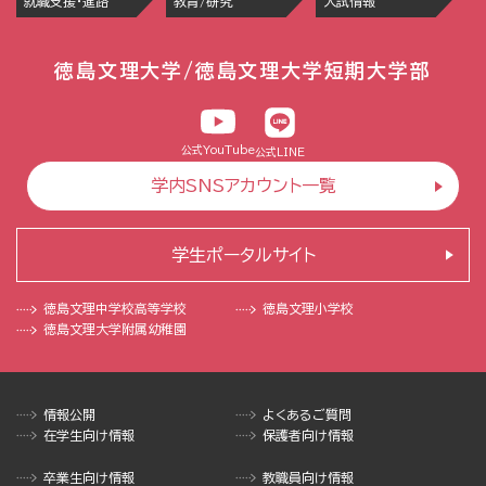
就職支援・進路
教育/研究
入試情報
徳島文理大学/徳島文理大学短期大学部
公式YouTube
公式LINE
学内SNSアカウント一覧
学生ポータルサイト
徳島文理中学校
高等学校
徳島文理小学校
徳島文理大学
附属幼稚園
情報公開
よくあるご質問
在学生向け情報
保護者向け情報
卒業生向け情報
教職員向け情報