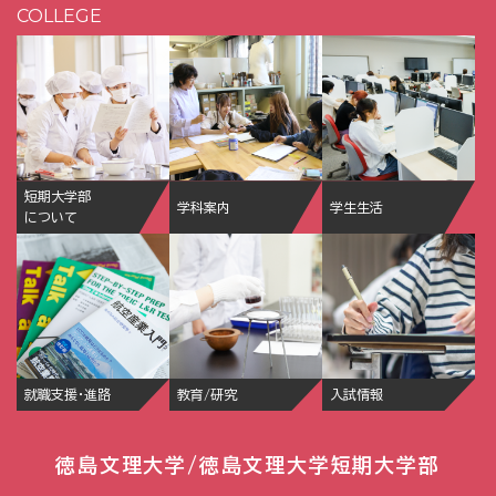
COLLEGE
短期大学部
学科案内
学生生活
について
就職支援・進路
教育/研究
入試情報
徳島文理大学/徳島文理大学短期大学部