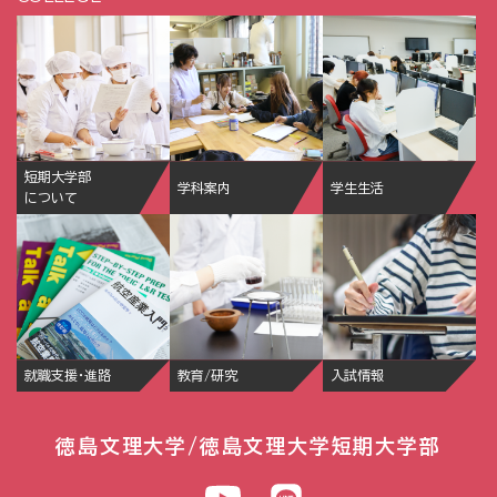
短期大学部
学科案内
学生生活
について
就職支援・進路
教育/研究
入試情報
徳島文理大学/徳島文理大学短期大学部