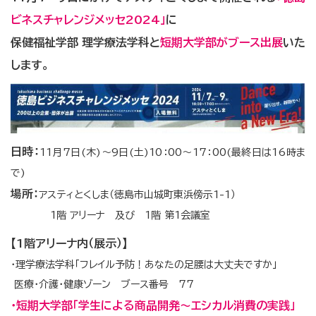
ビネスチャレンジメッセ2024」
に
保健福祉学部 理学療法学科と
短期大学部がブース出展
いた
します。
日時：
11月7日(木)～9日(土)10：00～17：00(最終日は16時ま
で)
場所：
アスティとくしま（徳島市山城町東浜傍示1-1）
1階 アリーナ 及び 1階 第1会議室
【1階アリーナ内（展示）】
･理学療法学科「フレイル予防！あなたの足腰は大丈夫ですか」
医療・介護・健康ゾーン ブース番号 77
･短期大学部「学生による商品開発～エシカル消費の実践」