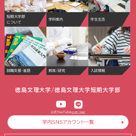
短期大学部
学科案内
学生生活
について
就職支援・進路
教育/研究
入試情報
徳島文理大学/徳島文理大学短期大学部
公式YouTube
公式LINE
学内SNSアカウント一覧