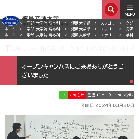
MENU
ホーム
学部・大学院・専攻科
短期大学部
カテゴリ
タグ
ホーム
学部・大学院・専攻科
短期大学部
カテゴリ
分野
ホーム
学部・大学院・専攻科
短期大学部
カテゴリ
学科
オープンキャンパスにご来場ありがとうご
ざいました
OC
お知らせ
言語コミュニケーション学科
公開日 2024年03月20日