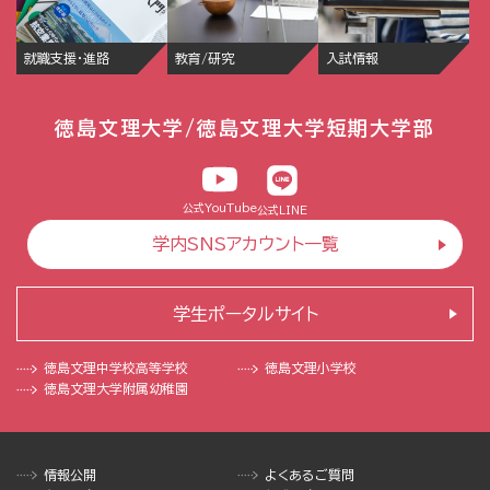
就職支援・進路
教育/研究
入試情報
徳島文理大学/徳島文理大学短期大学部
公式YouTube
公式LINE
学内SNSアカウント一覧
学生ポータルサイト
徳島文理中学校
高等学校
徳島文理小学校
徳島文理大学
附属幼稚園
情報公開
よくあるご質問