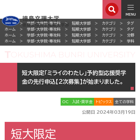
MENU
ホーム
学部・大学院・専攻科
短期大学部
カテゴリ
タグ
ホーム
学部・大学院・専攻科
短期大学部
カテゴリ
タグ
ホーム
学部・大学院・専攻科
短期大学部
カテゴリ
分野
ホーム
学部・大学院・専攻科
短期大学部
カテゴリ
学科
短大限定「ミライのわたし」予約型応援奨学
金の先行申込【2次募集】が始まりました。
OC
入試・奨学金
トピックス
全ての学科
公開日 2024年03月19日
短大限定