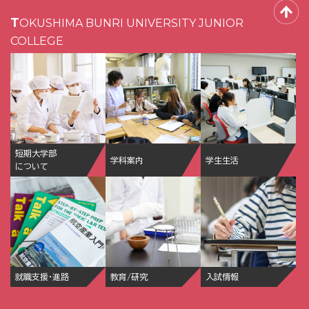
TOKUSHIMA BUNRI UNIVERSITY JUNIOR
COLLEGE
短期大学部
学科案内
学生生活
について
就職支援・進路
教育/研究
入試情報