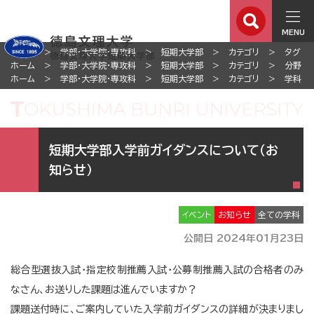
MENU
ホーム
学部・大学院・専攻科
短期大学部
カテゴリ
タグ
ホーム
学部・大学院・専攻科
短期大学部
カテゴリ
分野
ホーム
学部・大学院・専攻科
短期大学部
カテゴリ
学科
短期大学部入学前ガイダンスについて（お
知らせ）
イベント
お知らせ
全ての学科
公開日 2024年01月23日
総合型選抜入試・指定校制推薦入試・公募制推薦入試の合格者のみ
なさん、お送りした課題は進んでいますか？
課題送付時に、ご案内していた入学前ガイダンスの詳細が決まりまし