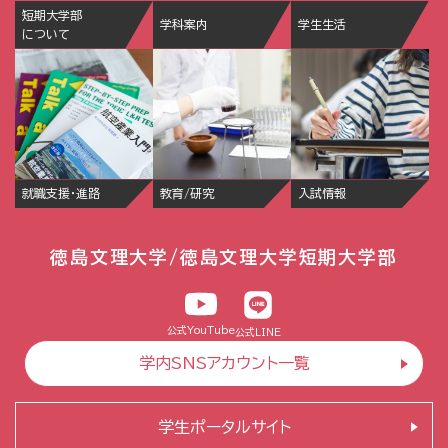
短期大学部
学科案内
学生生活
について
就職支援・進路
教育/研究
入試情報
徳島文理大学/徳島文理大学短期大学部
公式YouTube
公式LINE
学内SNSアカウント一覧
学生ポータルサイト