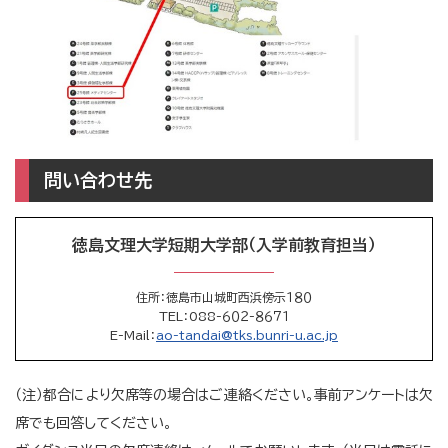
問い合わせ先
徳島文理大学短期大学部（入学前教育担当）
住所
：徳島市山城町西浜傍示１８０
TEL
：088-６０２-８６７１
E-Mail
：
ao-tandai@tks.bunri-u.ac.jp
（注）都合により欠席等の場合はご連絡ください。事前アンケートは欠
席でも回答してください。