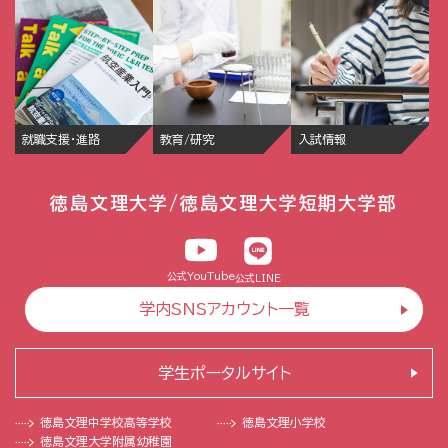
就職支援・進路
教育/研究
入試情報
徳島文理大学/徳島文理大学短期大学部
公式YouTube
公式LINE
学内SNSアカウント一覧
学生ポータルサイト
徳島文理中学校
高等学校
徳島文理小学校
徳島文理大学
附属幼稚園