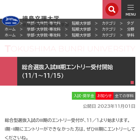
MENU
ホーム
学部・大学院・専攻科
短期大学部
カテゴリ
タグ
ホーム
学部・大学院・専攻科
短期大学部
カテゴリ
分野
ホーム
学部・大学院・専攻科
短期大学部
カテゴリ
学科
総合選抜入試Ⅲ期エントリー受付開始
（11/1～11/15）
入試・奨学金
お知らせ
全ての学科
公開日 2023年11月01日
総合型選抜入試のⅢ期のエントリー受付が、１１／１より始まります。
Ⅰ期・Ⅱ期にエントリーができなかった方は、ぜひⅢ期にエントリーして
くださいね。