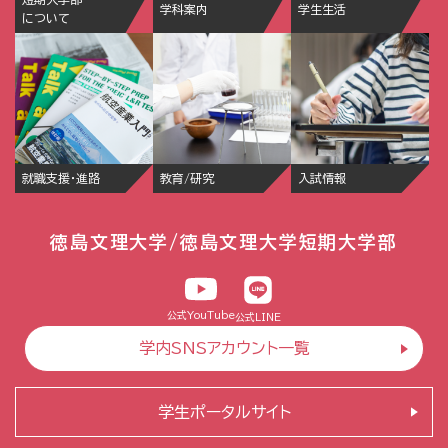
学科案内
学生生活
について
就職支援・進路
教育/研究
入試情報
徳島文理大学/徳島文理大学短期大学部
公式YouTube
公式LINE
学内SNSアカウント一覧
学生ポータルサイト