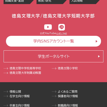
就職支援・進路
教育/研究
入試情報
徳島文理大学/徳島文理大学短期大学部
公式YouTube
公式LINE
学内SNSアカウント一覧
学生ポータルサイト
徳島文理中学校
高等学校
徳島文理小学校
徳島文理大学
附属幼稚園
情報公開
よくあるご質問
在学生向け情報
保護者向け情報
卒業生向け情報
教職員向け情報