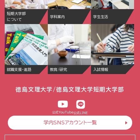
短期大学部
学科案内
学生生活
について
就職支援・進路
教育/研究
入試情報
徳島文理大学/徳島文理大学短期大学部
公式YouTube
公式LINE
学内SNSアカウント一覧