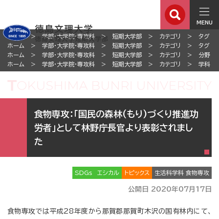
MENU
ホーム
学部・大学院・専攻科
短期大学部
カテゴリ
タグ
ホーム
学部・大学院・専攻科
短期大学部
カテゴリ
タグ
ホーム
学部・大学院・専攻科
短期大学部
カテゴリ
分野
ホーム
学部・大学院・専攻科
短期大学部
カテゴリ
学科
食物専攻：「国民の森林(もり)づくり推進功
労者」として林野庁長官より表彰されまし
た
SDGs
エシカル
トピックス
生活科学科 食物専攻
公開日 2020年07月17日
食物専攻では平成28年度から那賀郡那賀町木沢の国有林内にて、