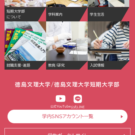
短期大学部
学科案内
学生生活
について
就職支援・進路
教育/研究
入試情報
徳島文理大学/徳島文理大学短期大学部
公式YouTube
公式LINE
学内SNSアカウント一覧