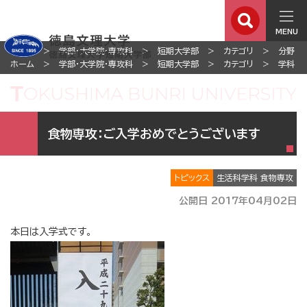
MENU
ホーム
学部・大学院・専攻科
短期大学部
カテゴリ
分野
ホーム
学部・大学院・専攻科
短期大学部
カテゴリ
学科
食物専攻：ご入学おめでとうございます
トピックス
生活科学科 食物専攻
公開日 2017年04月02日
本日は入学式です。