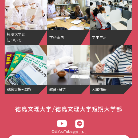
短期大学部
学科案内
学生生活
について
就職支援・進路
教育/研究
入試情報
徳島文理大学/徳島文理大学短期大学部
公式YouTube
公式LINE