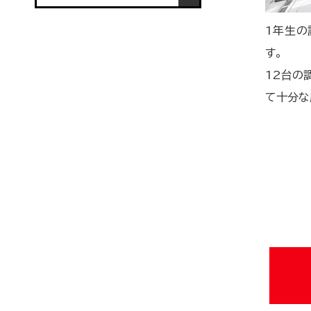
1年生の
す。
12台の
て十分な