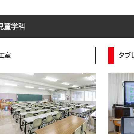
児童学科
工室
タブ