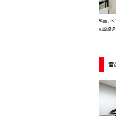
絵画、木
施設設備
音