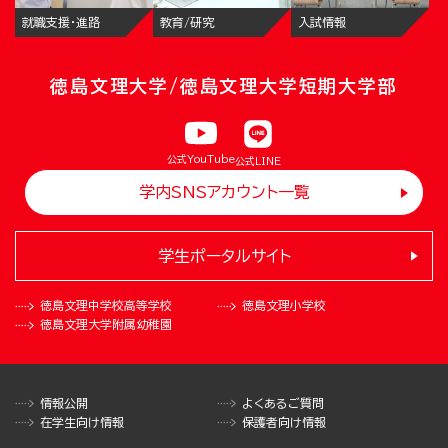
就職支援・進路
教育/研究
入試情報
徳島文理大学/徳島文理大学短期大学部
公式YouTube
公式LINE
学内SNSアカウント一覧
学生ポータルサイト
徳島文理中学校
高等学校
徳島文理小学校
徳島文理大学
附属幼稚園
情報公開
よくあるご質問
在学生向け情報
保護者向け情報