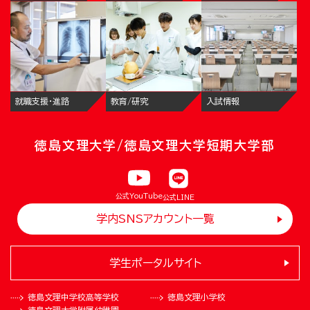
就職支援・進路
教育/研究
入試情報
徳島文理大学/徳島文理大学短期大学部
公式YouTube
公式LINE
学内SNSアカウント一覧
学生ポータルサイト
徳島文理中学校
高等学校
徳島文理小学校