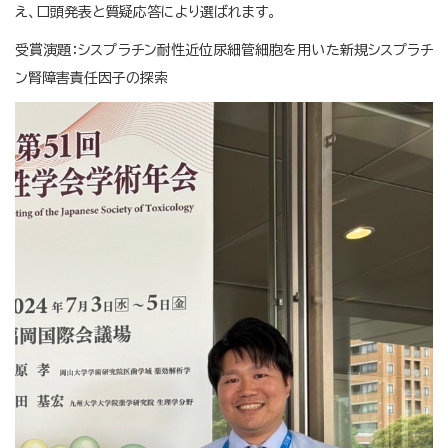
え、口頭発表と質疑応答により選ばれます。
受賞演題：シスプラチン耐性近位尿細管細胞を用いた新規シスプラチ
ン腎障害責任因子の探索