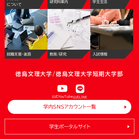
研究科案内
学生生活
について
就職支援・進路
教育/研究
入試情報
徳島文理大学/徳島文理大学短期大学部
公式YouTube
公式LINE
学内SNSアカウント一覧
学生ポータルサイト