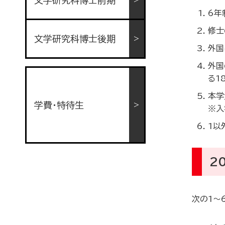
文学研究科博士前期
6年
修士
文学研究科博士後期
外国
外国
る1
本学
学費・特待生
※入
1以
2
次の1～