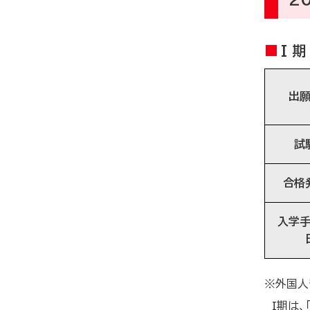
I 期
出
試
合格
入学
※外国人
I期は、