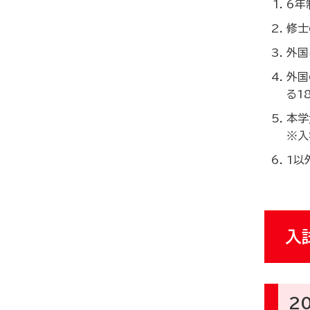
6年
修士
外国
外国
る1
本学
※入
1以
入
2