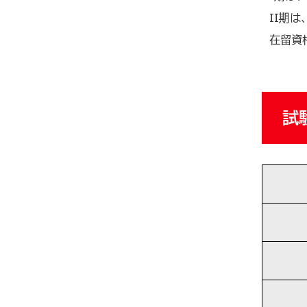
II期は
在留資格
試