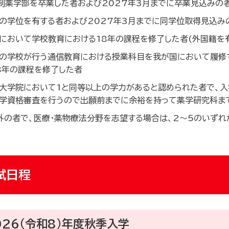
制薬学部を卒業した者および2027年3月までに卒業見込みの
の学位を有する者および2027年3月までに同学位取得見込み
において学校教育における18年の課程を修了した者(外国籍を
の学校が行う通信教育における授業科目を我が国において履修
8年の課程を修了した者
大学院において1と同等以上の学力があると認められた者で、入
学資格審査を行うので出願前までに余裕を持って薬学研究科ま
外の者で、医療・薬物療法分野を志望する場合は、2～5のいず
試日程
026（令和8）年度秋季入学