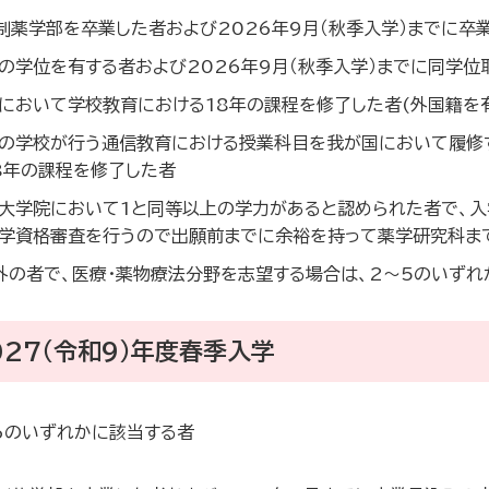
制薬学部を卒業した者および2026年9月（秋季入学）までに卒
の学位を有する者および2026年9月（秋季入学）までに同学位
において学校教育における18年の課程を修了した者(外国籍を
の学校が行う通信教育における授業科目を我が国において履修
8年の課程を修了した者
大学院において1と同等以上の学力があると認められた者で、入
学資格審査を行うので出願前までに余裕を持って薬学研究科ま
外の者で、医療・薬物療法分野を志望する場合は、2～5のいず
027（令和9）年度春季入学
6のいずれかに該当する者