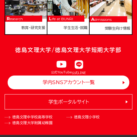
Research
Life at BUNRI
Admissions
教育・研究支援
学生生活・就職
受験生向け情報
徳島文理大学/徳島文理大学短期大学部
公式YouTube
公式LINE
学内SNSアカウント一覧
学生ポータルサイト
徳島文理中学校
高等学校
徳島文理小学校
徳島文理大学
附属幼稚園