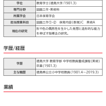
学位
教育学士(徳島大学/1981.3)
専門分野
図画工作・美術科
所属学会
日本保育学会
担当授業科目
図画工作①・② 保育内容(表現)C 美術A
形や色の偶然性を生かした発想と造形的な能力
現在の研究
を伸ばす指導法の研究。
学歴/経歴
徳島大学 教育学部 中学校教員養成課程(美術)
学歴
卒業(1981.3)
主な職歴
徳島県公立小中学校教員(1981.4～2019.3)
業績