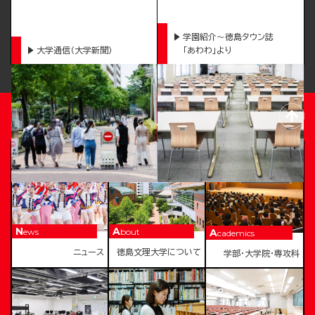
学園紹介～徳島タウン誌
大学通信（大学新聞）
「あわわ」より
TOKUSHIMA BUNRI UNIVERSITY
News
About
Academics
ニュース
徳島文理大学について
学部・大学院・専攻科