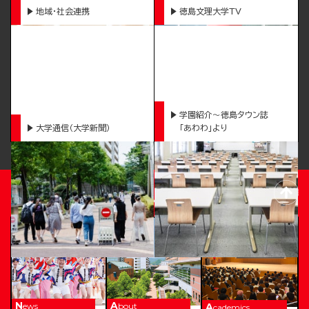
地域・社会連携
徳島文理大学TV
学園紹介～徳島タウン誌
大学通信（大学新聞）
「あわわ」より
TOKUSHIMA BUNRI UNIVERSITY
News
About
Academics