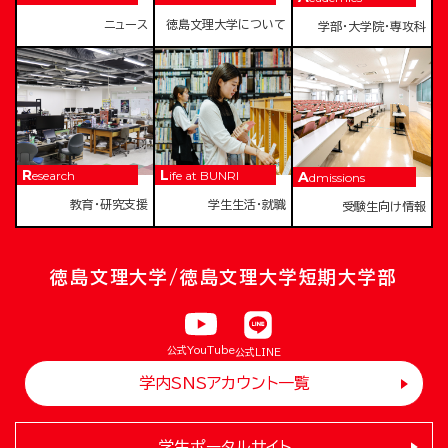
ニュース
徳島文理大学について
学部・大学院・専攻科
Research
Life at BUNRI
Admissions
教育・研究支援
学生生活・就職
受験生向け情報
徳島文理大学/徳島文理大学短期大学部
公式YouTube
公式LINE
学内SNSアカウント一覧
学生ポータルサイト